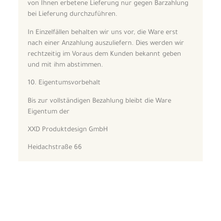
von Ihnen erbetene Lieferung nur gegen Barzahlung
bei Lieferung durchzuführen.
In Einzelfällen behalten wir uns vor, die Ware erst
nach einer Anzahlung auszuliefern. Dies werden wir
rechtzeitig im Voraus dem Kunden bekannt geben
und mit ihm abstimmen.
10. Eigentumsvorbehalt
Bis zur vollständigen Bezahlung bleibt die Ware
Eigentum der
XXD Produktdesign GmbH
Heidachstraße 66
D – 88079 Kressbronn
11. Haftungsausschluss für fremde Links
Die XXD Produktdesign GmbH verweist auf ihren
Seiten mit Links zu anderen Seiten im Internet. Für