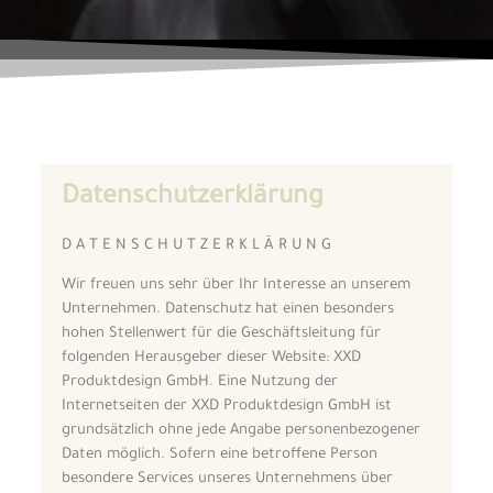
Datenschutzerklärung
D A T E N S C H U T Z E R K L Ä R U N G
Wir freuen uns sehr über Ihr Interesse an unserem
Unternehmen. Datenschutz hat einen besonders
hohen Stellenwert für die Geschäftsleitung für
folgenden Herausgeber dieser Website:
XXD
Produktdesign GmbH
. Eine Nutzung der
Internetseiten der XXD Produktdesign GmbH ist
grundsätzlich ohne jede Angabe personenbezogener
Daten möglich. Sofern eine betroffene Person
besondere Services unseres Unternehmens über