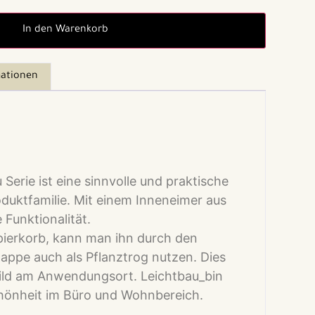
In den Warenkorb
mationen
Serie ist eine sinnvolle und praktische
duktfamilie. Mit einem Inneneimer aus
 Funktionalität.
ierkorb
, kann
man ihn durch den
ppe auch als Pflanztrog nutzen. Dies
ild am Anwendungsort. Leichtbau_bin
hönheit im Büro und Wohnbereich.