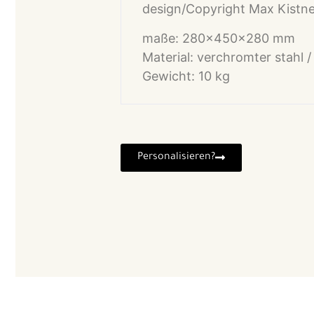
design
/Copyright Max
Kistn
maße:
280×450
x280 mm
Material: verchromter stahl 
Gewicht: 10 kg
Personalisieren?